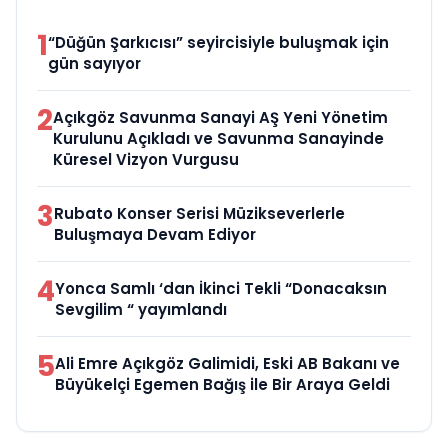
1
“Düğün Şarkıcısı” seyircisiyle buluşmak için
gün sayıyor
2
Açıkgöz Savunma Sanayi AŞ Yeni Yönetim
Kurulunu Açıkladı ve Savunma Sanayinde
Küresel Vizyon Vurgusu
3
Rubato Konser Serisi Müzikseverlerle
Buluşmaya Devam Ediyor
4
Yonca Samlı ‘dan İkinci Tekli “Donacaksın
Sevgilim “ yayımlandı
5
Ali Emre Açıkgöz Galimidi, Eski AB Bakanı ve
Büyükelçi Egemen Bağış ile Bir Araya Geldi