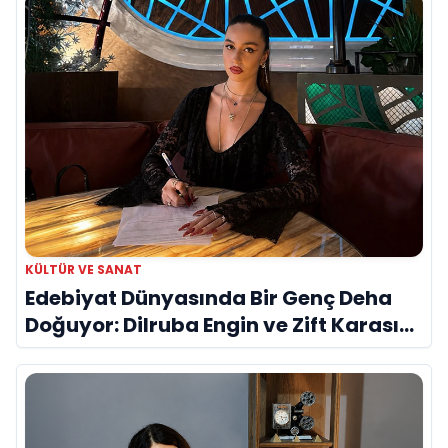
KÜLTÜR VE SANAT
Edebiyat Dünyasında Bir Genç Deha
Doğuyor: Dilruba Engin ve Zift Karası
Evreni ‘AVENOİR’