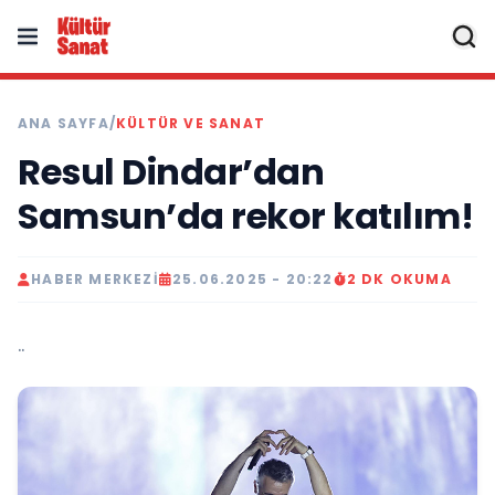
ANA SAYFA
/
KÜLTÜR VE SANAT
Resul Dindar’dan
Samsun’da rekor katılım!
HABER MERKEZI
25.06.2025 - 20:22
2 DK OKUMA
..