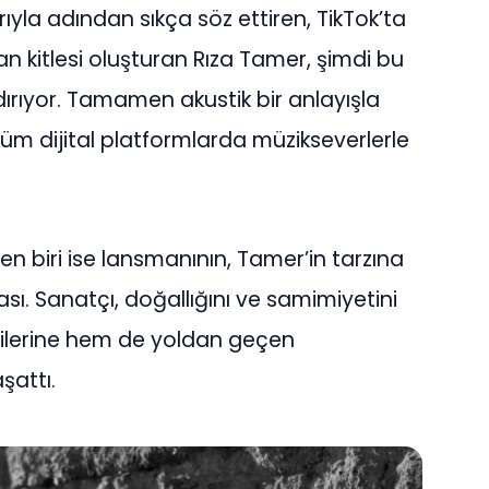
la adından sıkça söz ettiren, TikTok’ta
n kitlesi oluşturan Rıza Tamer, şimdi bu
dırıyor. Tamamen akustik bir anlayışla
tüm dijital platformlarda müzikseverlerle
n biri ise lansmanının, Tamer’in tarzına
sı. Sanatçı, doğallığını ve samimiyetini
ilerine hem de yoldan geçen
şattı.