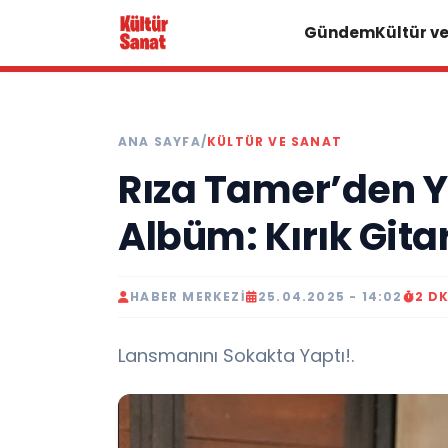
Gündem
Kültür v
ANA SAYFA
/
KÜLTÜR VE SANAT
Rıza Tamer’den Y
Albüm: Kırık Gita
HABER MERKEZI
25.04.2025 - 14:02
2 D
Lansmanını Sokakta Yaptı!.