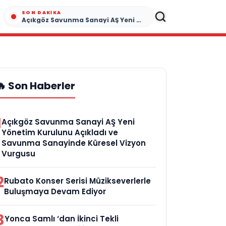
SON DAKIKA
Açıkgöz Savunma Sanayi AŞ Yeni Yönetim Kurulunu Açıkladı ve Savunma Sanayinde Küresel Vizyon Vurgusu
🔥 Son Haberler
1
Açıkgöz Savunma Sanayi AŞ Yeni
Yönetim Kurulunu Açıkladı ve
Savunma Sanayinde Küresel Vizyon
Vurgusu
2
Rubato Konser Serisi Müzikseverlerle
Buluşmaya Devam Ediyor
3
Yonca Samlı ‘dan İkinci Tekli