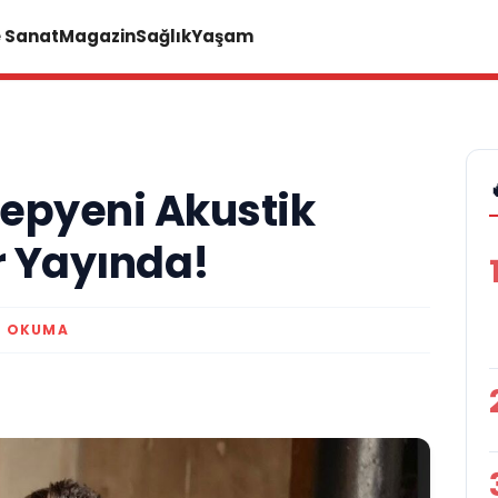
e Sanat
Magazin
Sağlık
Yaşam
epyeni Akustik
r Yayında!
K OKUMA