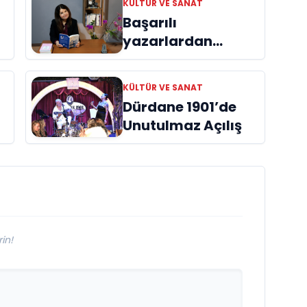
KÜLTÜR VE SANAT
Başarılı
yazarlardan
Azime Savaş’tan
başucu kitabı
KÜLTÜR VE SANAT
ı
“Emanet”
Dürdane 1901’de
raflardaki yerini
Unutulmaz Açılış
aldı
in!