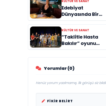
KÜLTÜR VE SANAT
Edebiyat
Dünyasında Bir
Genç Deha
Doğuyor: Dilruba
KÜLTÜR VE SANAT
Engin ve Zift Karas
“Taklitle Hasta
Evreni ‘AVENOİR’
Bakılır” oyunu
engelleri sanatla
aştı
Yorumlar (0)
Henüz yorum yazılmamış. İlk görüşü siz bildir
FIKIR BELIRT