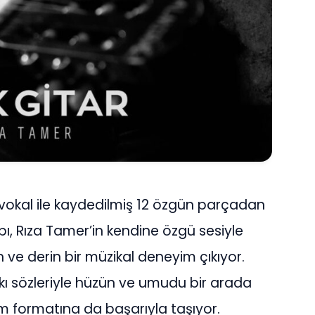
ve vokal ile kaydedilmiş 12 özgün parçadan
pı, Rıza Tamer’in kendine özgü sesiyle
 ve derin bir müzikal deneyim çıkıyor.
rkı sözleriyle hüzün ve umudu bir arada
üm formatına da başarıyla taşıyor.