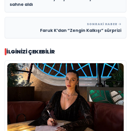
sahne aldı
SONRAKI HABER
Faruk K’dan “Zengin Kalkışı” sürprizi
İLGINIZI ÇEKEBILIR