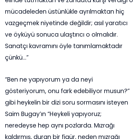
elinde tutmaktan ve zanaata karşı verdiği o
mücadeleden üstünlükle ayrılmaktan hiç
vazgeçmek niyetinde değildir; asıl yaratıcı
ve öyküyü sonuca ulaştırıcı o olmalıdır.
Sanatçı kavramını öyle tanımlamaktadır
çünkü…”
“Ben ne yapıyorum ya da neyi
gösteriyorum, onu fark edebiliyor musun?”
gibi heykelin bir dizi soru sormasını isteyen
Saim Bugay’ın “Heykeli yapıyoruz;
neredeyse hep aynı pozlarda. Mızrağı
kaldırmış, duran bir figür, neden mızrağı