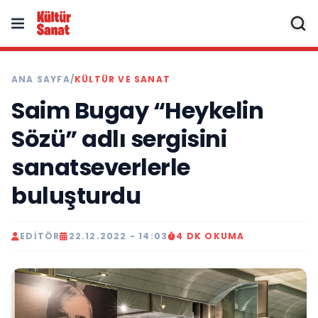
ANA SAYFA
/
KÜLTÜR VE SANAT
Saim Bugay “Heykelin
Sözü” adlı sergisini
sanatseverlerle
buluşturdu
EDITÖR
22.12.2022 - 14:03
4 DK OKUMA