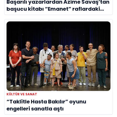
Başarılı yazarlardan Azime Savaş’tan
başucu kitabı “Emanet” raflardaki
yerini aldı
KÜLTÜR VE SANAT
“Taklitle Hasta Bakılır” oyunu
engelleri sanatla aştı