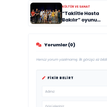
Doğuyor: Dilruba
KÜLTÜR VE SANAT
Engin ve Zift Karas
“Taklitle Hasta
Evreni ‘AVENOİR’
Bakılır” oyunu
engelleri sanatla
aştı
Yorumlar (0)
Henüz yorum yazılmamış. İlk görüşü siz bildir
FIKIR BELIRT