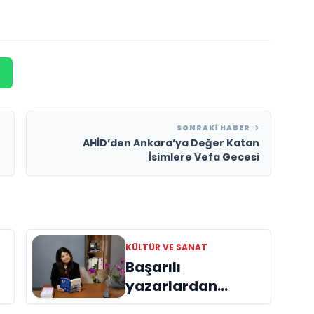
SONRAKI HABER
AHİD’den Ankara’ya Değer Katan
İsimlere Vefa Gecesi
KÜLTÜR VE SANAT
Başarılı
yazarlardan
Azime Savaş’tan