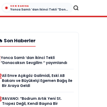
SON DAKIKA
Yonca Samlı ‘dan İkinci Tekli “Donacaksın Sevgilim “ yayımlandı
🔥 Son Haberler
1
Yonca Samlı ‘dan İkinci Tekli
“Donacaksın Sevgilim “ yayımlandı
2
Ali Emre Açıkgöz Galimidi, Eski AB
Bakanı ve Büyükelçi Egemen Bağış ile
Bir Araya Geldi
3
RAVANO: “Bodrum Artık Yeni St.
Tropez Değil, Kendi Başına Bir