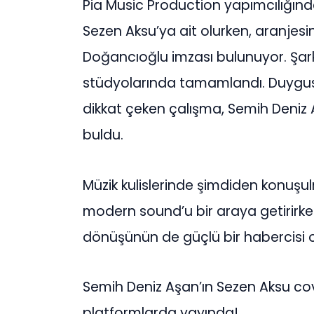
Pia Music Production yapımcılığında
Sezen Aksu’ya ait olurken, aranjesi
Doğancıoğlu imzası bulunuyor. Şarkı
stüdyolarında tamamlandı. Duygus
dikkat çeken çalışma, Semih Deniz
buldu.
Müzik kulislerinde şimdiden konuşulm
modern sound’u bir araya getirirke
dönüşünün de güçlü bir habercisi ol
Semih Deniz Aşan’ın Sezen Aksu cover’
platformlarda yayında!