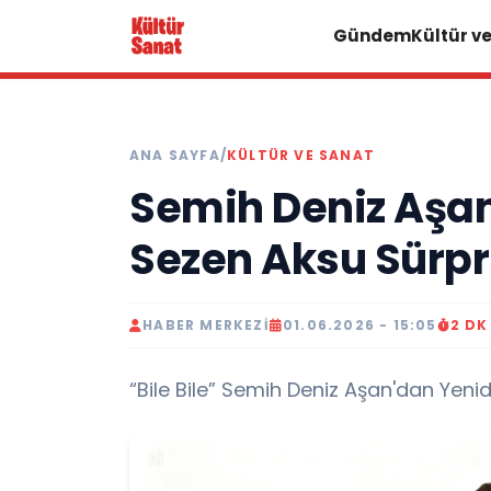
Gündem
Kültür v
ANA SAYFA
/
KÜLTÜR VE SANAT
Semih Deniz Aşan
Sezen Aksu Sürpri
HABER MERKEZI
01.06.2026 - 15:05
2 D
“Bile Bile” Semih Deniz Aşan'dan Yeni