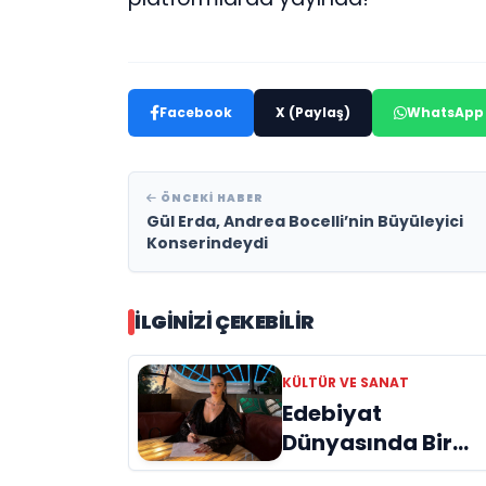
Facebook
X (Paylaş)
WhatsApp
ÖNCEKI HABER
Gül Erda, Andrea Bocelli’nin Büyüleyici
Konserindeydi
İLGINIZI ÇEKEBILIR
KÜLTÜR VE SANAT
Edebiyat
Dünyasında Bir
Genç Deha