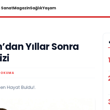
e Sanat
Magazin
Sağlık
Yaşam
’dan Yıllar Sonra
zi
K OKUMA
den Hayat Buldu!.