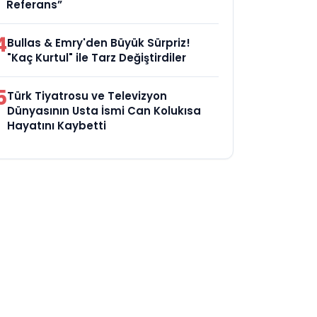
Referans”
4
Bullas & Emry'den Büyük Sürpriz!
"Kaç Kurtul" ile Tarz Değiştirdiler
5
Türk Tiyatrosu ve Televizyon
Dünyasının Usta İsmi Can Kolukısa
Hayatını Kaybetti