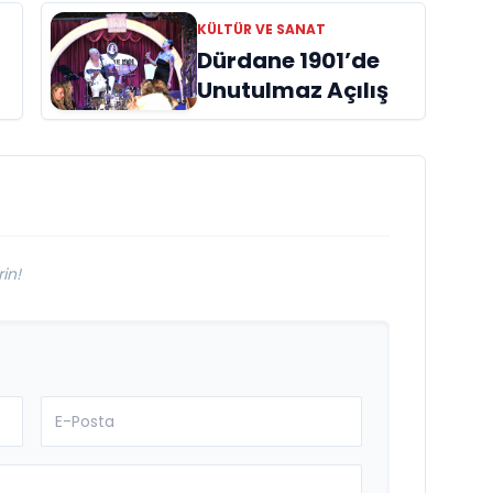
başucu kitabı
KÜLTÜR VE SANAT
ı
“Emanet”
Dürdane 1901’de
raflardaki yerini
Unutulmaz Açılış
aldı
in!