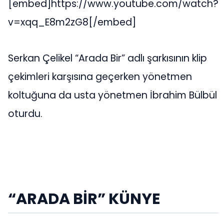
[embed]https://www.youtube.com/watch?
v=xqq_E8m2zG8[/embed]
Serkan Çelikel “Arada Bir” adlı şarkısının klip
çekimleri karşısına geçerken yönetmen
koltuğuna da usta yönetmen İbrahim Bülbül
oturdu.
“ARADA BİR” KÜNYE