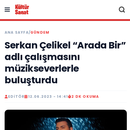
ANA SAYFA
/
GÜNDEM
Serkan Çelikel “Arada Bir”
adlı çalışmasını
müzikseverlerle
buluşturdu
EDITÖR
12.06.2023 - 14:41
2 DK OKUMA