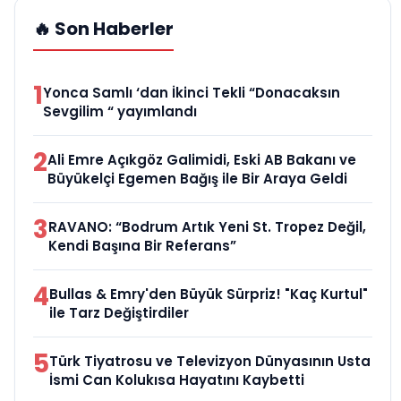
🔥 Son Haberler
1
Yonca Samlı ‘dan İkinci Tekli “Donacaksın
Sevgilim “ yayımlandı
2
Ali Emre Açıkgöz Galimidi, Eski AB Bakanı ve
Büyükelçi Egemen Bağış ile Bir Araya Geldi
3
RAVANO: “Bodrum Artık Yeni St. Tropez Değil,
Kendi Başına Bir Referans”
4
Bullas & Emry'den Büyük Sürpriz! "Kaç Kurtul"
ile Tarz Değiştirdiler
5
Türk Tiyatrosu ve Televizyon Dünyasının Usta
İsmi Can Kolukısa Hayatını Kaybetti