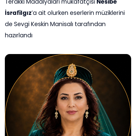
Terakki Madalyaları mükafatçısı
Nesibe
İsrafilgız
’a ait olurken eserlerin müziklerini
de Sevgi Keskin Manisalı tarafından
hazırlandı