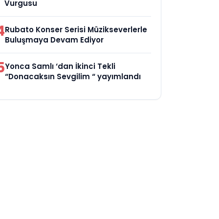
Vurgusu
4
Rubato Konser Serisi Müzikseverlerle
Buluşmaya Devam Ediyor
5
Yonca Samlı ‘dan İkinci Tekli
“Donacaksın Sevgilim “ yayımlandı