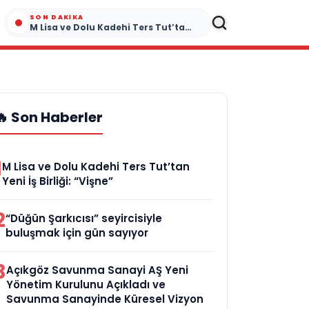
SON DAKIKA
M Lisa ve Dolu Kadehi Ters Tut’tan Yeni İş Birliği: “Vişne”
🔥 Son Haberler
1
M Lisa ve Dolu Kadehi Ters Tut’tan
Yeni İş Birliği: “Vişne”
2
“Düğün Şarkıcısı” seyircisiyle
buluşmak için gün sayıyor
3
Açıkgöz Savunma Sanayi AŞ Yeni
Yönetim Kurulunu Açıkladı ve
Savunma Sanayinde Küresel Vizyon