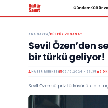
Gündem
Kültür v
ANA SAYFA
/
KÜLTÜR VE SANAT
Sevil Özen’den se
bir türkü geliyor!
HABER MERKEZI
02.12.2024 - 23:35
2 D
Sevil Özen sürpriz türküsünü kliple ta