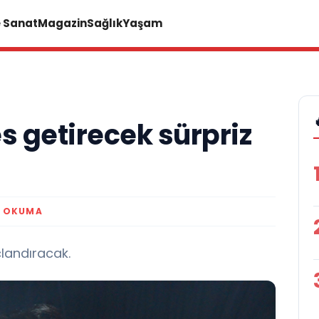
e Sanat
Magazin
Sağlık
Yaşam
s getirecek sürpriz
K OKUMA
çlandıracak.