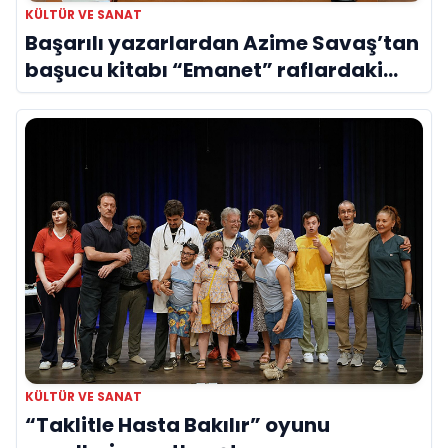
KÜLTÜR VE SANAT
Başarılı yazarlardan Azime Savaş’tan
başucu kitabı “Emanet” raflardaki
yerini aldı
KÜLTÜR VE SANAT
“Taklitle Hasta Bakılır” oyunu