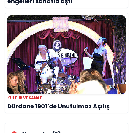
engelleri sanatla aştı
KÜLTÜR VE SANAT
Dürdane 1901’de Unutulmaz Açılış