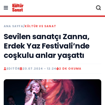
ANA SAYFA
/
KÜLTÜR VE SANAT
Sevilen sanatçı Zanna,
Erdek Yaz Festivali’nde
coşkulu anlar yaşattı
EDITÖR
23.07.2024 - 12:24
2 DK OKUMA