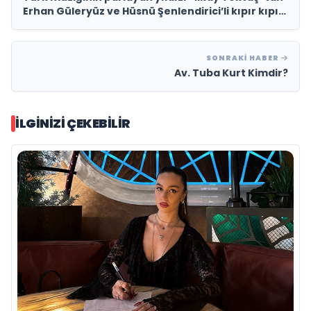
Erhan Güleryüz ve Hüsnü Şenlendirici’li kıpır kıpır
yaz şarkısı; “Kıskanmak Yok”
SONRAKI HABER
Av. Tuba Kurt Kimdir?
İLGINIZI ÇEKEBILIR