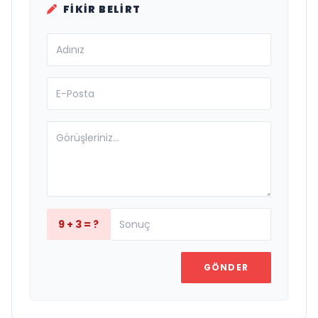
FIKIR BELIRT
9 + 3 = ?
GÖNDER