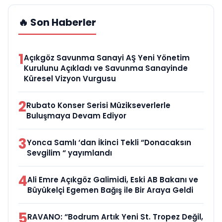
🔥 Son Haberler
1
Açıkgöz Savunma Sanayi AŞ Yeni Yönetim
Kurulunu Açıkladı ve Savunma Sanayinde
Küresel Vizyon Vurgusu
2
Rubato Konser Serisi Müzikseverlerle
Buluşmaya Devam Ediyor
3
Yonca Samlı ‘dan İkinci Tekli “Donacaksın
Sevgilim “ yayımlandı
4
Ali Emre Açıkgöz Galimidi, Eski AB Bakanı ve
Büyükelçi Egemen Bağış ile Bir Araya Geldi
5
RAVANO: “Bodrum Artık Yeni St. Tropez Değil,