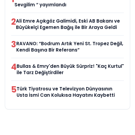
Sevgilim “ yayımlandı
2
Ali Emre Açıkgöz Galimidi, Eski AB Bakanı ve
Büyükelçi Egemen Bağış ile Bir Araya Geldi
3
RAVANO: “Bodrum Artık Yeni St. Tropez Değil,
Kendi Başına Bir Referans”
4
Bullas & Emry'den Büyük Sürpriz! "Kaç Kurtul"
ile Tarz Değiştirdiler
5
Türk Tiyatrosu ve Televizyon Dünyasının
Usta İsmi Can Kolukısa Hayatını Kaybetti