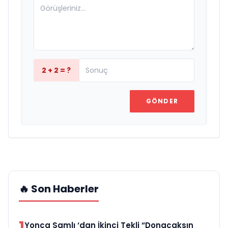
2 + 2 = ?
GÖNDER
🔥 Son Haberler
1
Yonca Samlı ‘dan İkinci Tekli “Donacaksın