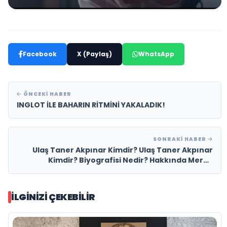
Facebook
X (Paylaş)
WhatsApp
ÖNCEKI HABER
INGLOT İLE BAHARIN RİTMİNİ YAKALADIK!
SONRAKI HABER
Ulaş Taner Akpınar Kimdir? Ulaş Taner Akpınar
Kimdir? Biyografisi Nedir? Hakkında Merak
Edilenler
İLGINIZI ÇEKEBILIR