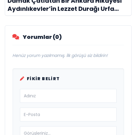
Damak Çatlatan Bir Ankara Hikâyesi
Aydınlıkevler’in Lezzet Durağı Urfa
Damak
Yorumlar (0)
Henüz yorum yazılmamış. İlk görüşü siz bildirin!
FIKIR BELIRT