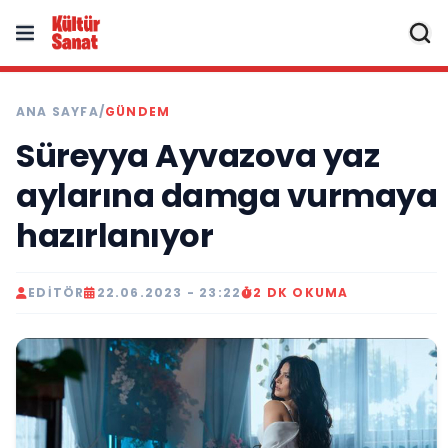
ANA SAYFA
/
GÜNDEM
Süreyya Ayvazova yaz
aylarına damga vurmaya
hazırlanıyor
EDITÖR
22.06.2023 - 23:22
2 DK OKUMA