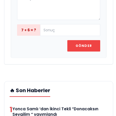
7 + 6 = ?
GÖNDER
🔥 Son Haberler
1
Yonca Samlı ‘dan İkinci Tekli “Donacaksın
Sevgilim “ yayımlandı