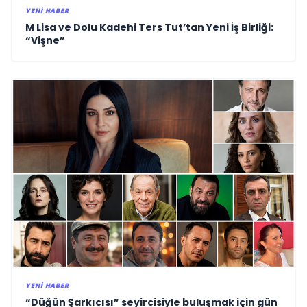
YENI HABER
M Lisa ve Dolu Kadehi Ters Tut’tan Yeni İş Birliği:
“Vişne”
YENI HABER
“Düğün Şarkıcısı” seyircisiyle buluşmak için gün