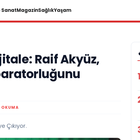
e Sanat
Magazin
Sağlık
Yaşam
itale: Raif Akyüz,
aratorluğunu
K OKUMA
e Çıkıyor.