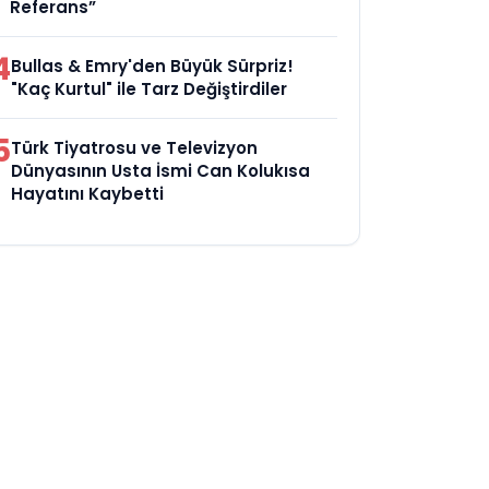
Referans”
4
Bullas & Emry'den Büyük Sürpriz!
"Kaç Kurtul" ile Tarz Değiştirdiler
5
Türk Tiyatrosu ve Televizyon
Dünyasının Usta İsmi Can Kolukısa
Hayatını Kaybetti