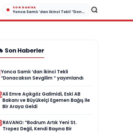
SON DAKIKA
Yonca Samlı ‘dan İkinci Tekli “Donacaksın Sevgilim “ yayımlandı
🔥 Son Haberler
1
Yonca Samlı ‘dan İkinci Tekli
“Donacaksın Sevgilim “ yayımlandı
2
Ali Emre Açıkgöz Galimidi, Eski AB
Bakanı ve Büyükelçi Egemen Bağış ile
Bir Araya Geldi
3
RAVANO: “Bodrum Artık Yeni St.
Tropez Değil, Kendi Başına Bir