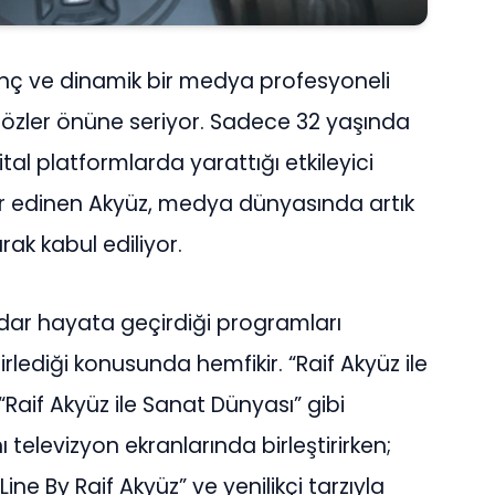
nç ve dinamik bir medya profesyoneli
i gözler önüne seriyor. Sadece 32 yaşında
al platformlarda yarattığı etkileyici
yer edinen Akyüz, medya dünyasında artık
rak kabul ediliyor.
dar hayata geçirdiği programları
rlediği konusunda hemfikir. “Raif Akyüz ile
“Raif Akyüz ile Sanat Dünyası” gibi
 televizyon ekranlarında birleştirirken;
 Line By Raif Akyüz” ve yenilikçi tarzıyla