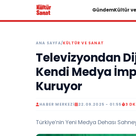
Gündem
Kültür v
ANA SAYFA
/
KÜLTÜR VE SANAT
Televizyondan Dij
Kendi Medya İmp
Kuruyor
HABER MERKEZI
22.09.2025 - 01:55
3 D
Türkiye’nin Yeni Medya Dehası Sahney