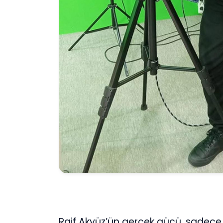
Raif Akyüz’ün gerçek gücü, sadece 