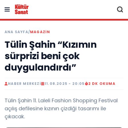
ANA SAYFA
/
MAGAZIN
Tülin Şahin “Kızımın
sürprizi beni çok
duygulandırdı”
HABER MERKEZI
11.08.2025 - 20:05
2 DK OKUMA
Tülin Şahin 11. Laleli Fashion Shopping Festival
açılış defilesine kızının çizdiği tasarımı ile
çıkacak.