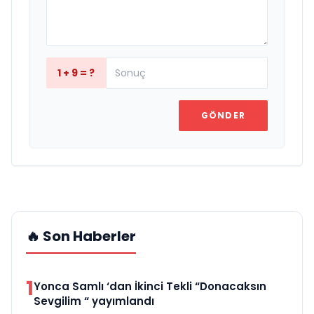
1 + 9 = ?
GÖNDER
🔥 Son Haberler
1
Yonca Samlı ‘dan İkinci Tekli “Donacaksın
Sevgilim “ yayımlandı