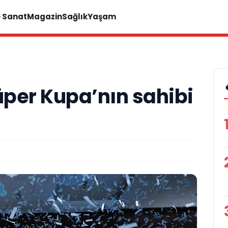
e Sanat
Magazin
Sağlık
Yaşam
per Kupa’nın sahibi
A