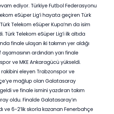
evam ediyor. Türkiye Futbol Federasyonu
Telekom eSüper Lig’i hayata geçiren Türk
n Türk Telekom eSüper Kupa’nın da isim
. Türk Telekom eSüper Lig’i ilk altıda
da finale ulaşan iki takımın yer aldığı
 aşamasının ardından yarı finale
spor ve MKE Ankaragücü yükseldi.
 rakibini eleyen Trabzonspor ve
hçe’ye mağlup olan Galatasaray
geldi ve finale ismini yazdıran takım
ay oldu. Finalde Galatasaray’ın
ndı ve 6-2’lik skorla kazanan Fenerbahçe