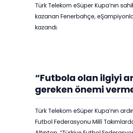
Türk Telekom eSüper Kupa’nın sahib
kazanan Fenerbahçe, eŞampiyonlar 
kazandı.
“Futbola olan ilgiyi a
gereken önemi verme
Türk Telekom eSüper Kupa’nın ardı
Futbol Federasyonu Millî Takımlar
Altıntop, “Türkiye Futbol Federasyo