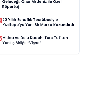
Geleceği: Onur Akdeniz ile Özel
Röportaj
4
20 Yıllık Esnaflık Tecrübesiyle
Kızıltepe'ye Yeni Bir Marka Kazandırdı
5
M Lisa ve Dolu Kadehi Ters Tut’tan
Yeni İş Birliği: “Vişne”