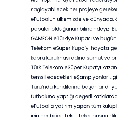
sağlayabilecek her projeye gerek
eFutbolun ülkemizde ve dünyada, ö
popüler olduğunun bilincindeyiz. B
GAMEON eTürkiye Kupası ve bugün b
Telekom eSüper Kupa’yı hayata geçi
köprü kurulması adına somut ve ön
Türk Telekom eSüper Kupa’yı kazana
temsil edecekleri eŞampiyonlar Lig
Turu’nda kendilerine başarılar dil
futboluna yaptığı değerli katkılard
eFutbol’a yatırım yapan tüm kulüpl
için her birine teker teker başarı dile