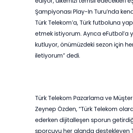
ediyor, ülkemizi temsil edecekleri 
Şampiyonası Play-In Turu’nda kend
Türk Telekom’a, Türk futboluna yapt
etmek istiyorum. Ayrıca eFutbol’a 
kutluyor, önümüzdeki sezon için her 
iletiyorum” dedi.
Türk Telekom Pazarlama ve Müşter
Zeynep Özden, “Türk Telekom olarak,
ederken dijitalleşen sporun getirdiğ
sporcuyu her alanda destekleyen 