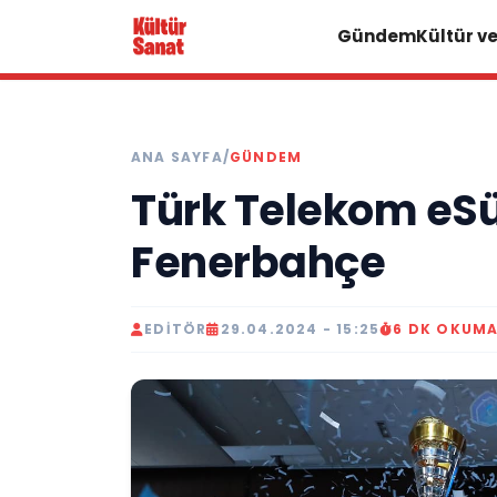
Gündem
Kültür v
ANA SAYFA
/
GÜNDEM
Türk Telekom eSü
Fenerbahçe
EDITÖR
29.04.2024 - 15:25
6 DK OKUM