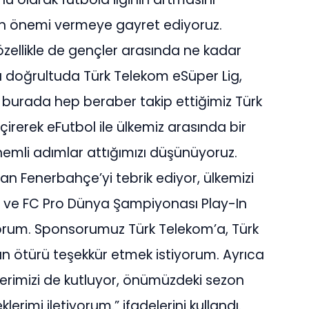
en önemi vermeye gayret ediyoruz.
zellikle de gençler arasında ne kadar
u doğrultuda Türk Telekom eSüper Lig,
urada hep beraber takip ettiğimiz Türk
rerek eFutbol ile ülkemiz arasında bir
emli adımlar attığımızı düşünüyoruz.
n Fenerbahçe’yi tebrik ediyor, ülkemizi
i ve FC Pro Dünya Şampiyonası Play-In
iyorum. Sponsorumuz Türk Telekom’a, Türk
an ötürü teşekkür etmek istiyorum. Ayrıca
erimizi de kutluyor, önümüzdeki sezon
klerimi iletiyorum.” ifadelerini kullandı.