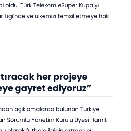
i oldu. Türk Telekom eSüper Kupa’yı
Ligi’nde ve ülkemizi temsil etmeye hak
rtıracak her projeye
ye gayret ediyoruz”
ndan açıklamalarda bulunan Türkiye
dan Sorumlu Yönetim Kurulu Üyesi Hamit
nu olarak futbola ilginin artmasını