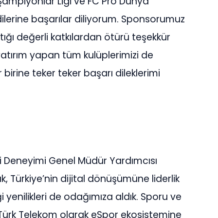
eŞampiyonlar Ligi ve FC Pro Dünya
ilerine başarılar diliyorum. Sponsorumuz
ığı değerli katkılardan ötürü teşekkür
yatırım yapan tüm kulüplerimizi de
birine teker teker başarı dileklerimi
i Deneyimi Genel Müdür Yardımcısı
 Türkiye’nin dijital dönüşümüne liderlik
i yenilikleri de odağımıza aldık. Sporu ve
Türk Telekom olarak eSpor ekosistemine