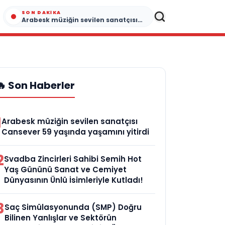
SON DAKIKA
Arabesk müziğin sevilen sanatçısı Cansever 59 yaşında yaşamını yitirdi
🔥 Son Haberler
1
Arabesk müziğin sevilen sanatçısı
Cansever 59 yaşında yaşamını yitirdi
2
Svadba Zincirleri Sahibi Semih Hot
Yaş Gününü Sanat ve Cemiyet
Dünyasının Ünlü İsimleriyle Kutladı!
3
Saç Simülasyonunda (SMP) Doğru
Bilinen Yanlışlar ve Sektörün