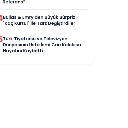
Referans”
4
Bullas & Emry'den Büyük Sürpriz!
"Kaç Kurtul" ile Tarz Değiştirdiler
5
Türk Tiyatrosu ve Televizyon
Dünyasının Usta İsmi Can Kolukısa
Hayatını Kaybetti