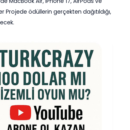
nde MacBook Air, iPhone 17, AirPods ve
er Projede ödüllerin gerçekten dağıtıldığı,
lecek.