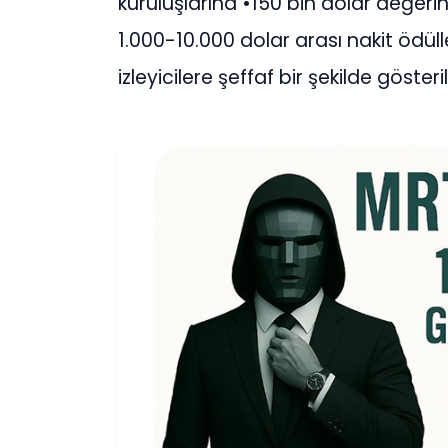
kuruluşlarına •150 bin dolar değeri
1.000-10.000 dolar arası nakit ödüll
izleyicilere şeffaf bir şekilde gösteri