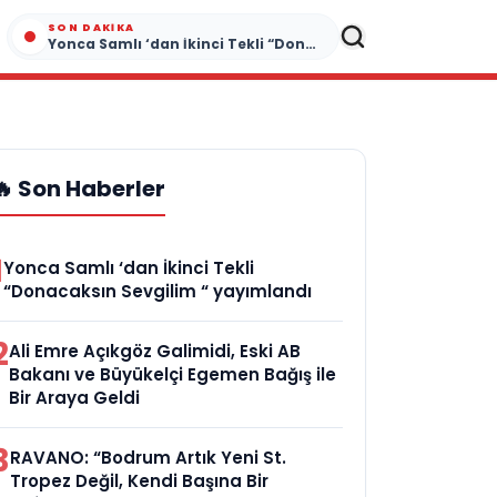
SON DAKIKA
Yonca Samlı ‘dan İkinci Tekli “Donacaksın Sevgilim “ yayımlandı
🔥 Son Haberler
1
Yonca Samlı ‘dan İkinci Tekli
“Donacaksın Sevgilim “ yayımlandı
2
Ali Emre Açıkgöz Galimidi, Eski AB
Bakanı ve Büyükelçi Egemen Bağış ile
Bir Araya Geldi
3
RAVANO: “Bodrum Artık Yeni St.
Tropez Değil, Kendi Başına Bir