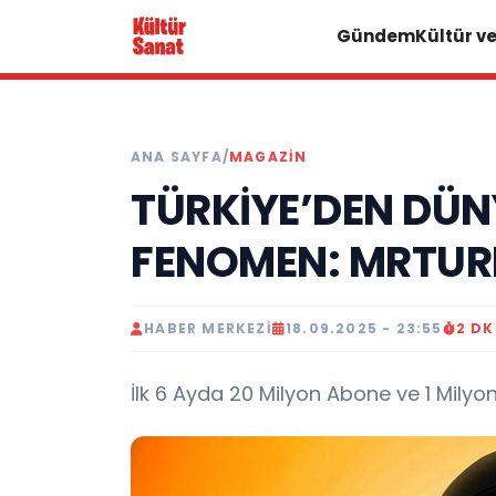
Gündem
Kültür v
ANA SAYFA
/
MAGAZIN
TÜRKİYE’DEN DÜN
FENOMEN: MRTU
HABER MERKEZI
18.09.2025 - 23:55
2 D
İlk 6 Ayda 20 Milyon Abone ve 1 Milyon