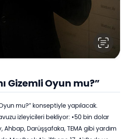
 mı Gizemli Oyun mu?”
li Oyun mu?” konseptiyle yapılacak.
uzu izleyicileri bekliyor: •50 bin dolar
lay, Ahbap, Darüşşafaka, TEMA gibi yardım