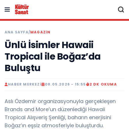
ANA SAYFA
/
MAGAZIN
Ünlü İsimler Hawaii
Tropical ile Boğaz’da
Buluştu
HABER MERKEZI
08.05.2026 - 15:55
2 DK OKUMA
Aslı Özdemir organizasyonuyla gerçekleşen
Brands and More’un düzenlediği Hawaii
Tropical Alışveriş Şenliği, baharın enerjisini
Boğaz’ın eşsiz atmosferiyle buluşturdu.