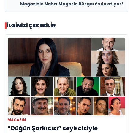
Magazinin Nabzı Magazin Rüzgarı’nda atıyor!
İLGINIZI ÇEKEBILIR
MAGAZIN
“Düğün Şarkıcısı” seyircisiyle