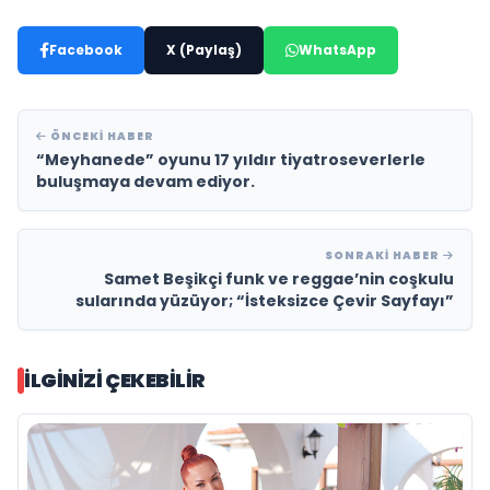
Facebook
X (Paylaş)
WhatsApp
ÖNCEKI HABER
“Meyhanede” oyunu 17 yıldır tiyatroseverlerle
buluşmaya devam ediyor.
SONRAKI HABER
Samet Beşikçi funk ve reggae’nin coşkulu
sularında yüzüyor; “İsteksizce Çevir Sayfayı”
İLGINIZI ÇEKEBILIR