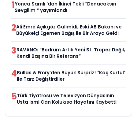
1
Yonca Samlı ‘dan İkinci Tekli “Donacaksın
Sevgilim “ yayımlandı
2
Ali Emre Açıkgöz Galimidi, Eski AB Bakanı ve
Büyükelçi Egemen Bağış ile Bir Araya Geldi
3
RAVANO: “Bodrum Artık Yeni St. Tropez Değil,
Kendi Başına Bir Referans”
4
Bullas & Emry'den Büyük Sürpriz! "Kaç Kurtul"
ile Tarz Değiştirdiler
5
Türk Tiyatrosu ve Televizyon Dünyasının
Usta İsmi Can Kolukısa Hayatını Kaybetti