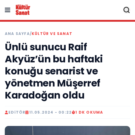
ANA SAYFA
/
KÜLTÜR VE SANAT
Ünlü sunucu Raif
Akyüz’ün bu haftaki
konuğu senarist ve
yönetmen Müşerref
Karadoğan oldu
EDITÖR
11.05.2024 - 00:22
1 DK OKUMA