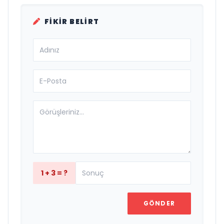
FIKIR BELIRT
1 + 3 = ?
GÖNDER