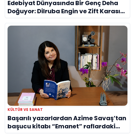
Edebiyat Dünyasında Bir Genç Deha
Doğuyor: Dilruba Engin ve Zift Karası
Evreni ‘AVENOİR’
KÜLTÜR VE SANAT
Başarılı yazarlardan Azime Savaş’tan
başucu kitabı “Emanet” raflardaki
yerini aldı