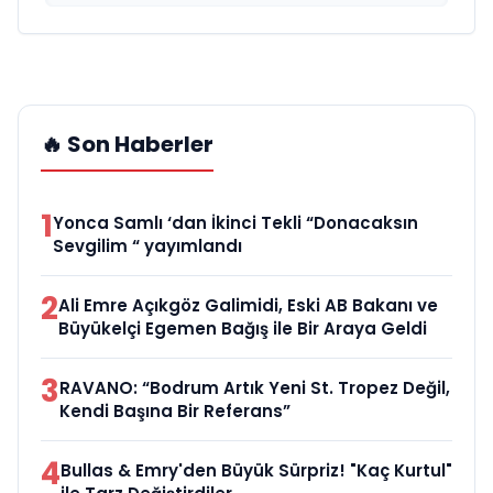
🔥 Son Haberler
1
Yonca Samlı ‘dan İkinci Tekli “Donacaksın
Sevgilim “ yayımlandı
2
Ali Emre Açıkgöz Galimidi, Eski AB Bakanı ve
Büyükelçi Egemen Bağış ile Bir Araya Geldi
3
RAVANO: “Bodrum Artık Yeni St. Tropez Değil,
Kendi Başına Bir Referans”
4
Bullas & Emry'den Büyük Sürpriz! "Kaç Kurtul"