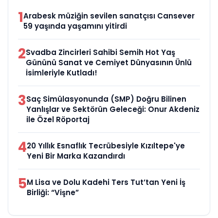
1
Arabesk müziğin sevilen sanatçısı Cansever
59 yaşında yaşamını yitirdi
2
Svadba Zincirleri Sahibi Semih Hot Yaş
Gününü Sanat ve Cemiyet Dünyasının Ünlü
İsimleriyle Kutladı!
3
Saç Simülasyonunda (SMP) Doğru Bilinen
Yanlışlar ve Sektörün Geleceği: Onur Akdeniz
ile Özel Röportaj
4
20 Yıllık Esnaflık Tecrübesiyle Kızıltepe'ye
Yeni Bir Marka Kazandırdı
5
M Lisa ve Dolu Kadehi Ters Tut’tan Yeni İş
Birliği: “Vişne”