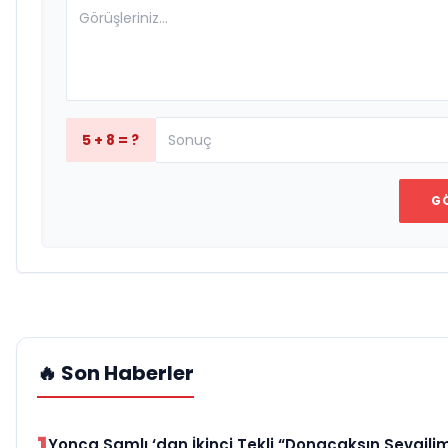
5 + 8 = ?
G
🔥 Son Haberler
1
Yonca Samlı ‘dan İkinci Tekli “Donacaksın Sevgilim