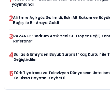
yayımlandı
2
Ali Emre Açıkgöz Galimidi, Eski AB Bakanı ve Büy
Bağış ile Bir Araya Geldi
3
RAVANO: “Bodrum Artık Yeni St. Tropez Değil, Kend
Referans”
4
Bullas & Emry'den Büyük Sürpriz! "Kaç Kurtul" ile 
Değiştirdiler
5
Türk Tiyatrosu ve Televizyon Dünyasının Usta İsm
Kolukısa Hayatını Kaybetti