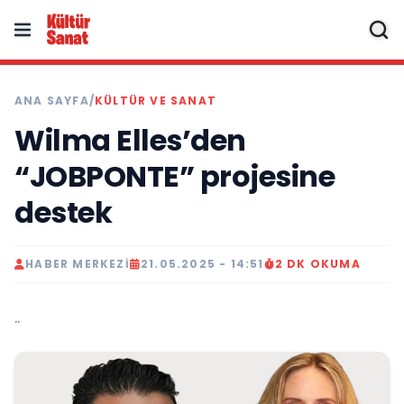
ANA SAYFA
/
KÜLTÜR VE SANAT
Wilma Elles’den
“JOBPONTE” projesine
destek
HABER MERKEZI
21.05.2025 - 14:51
2 DK OKUMA
..