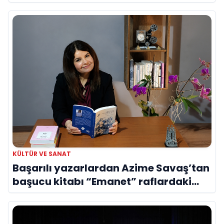
Evreni ‘AVENOİR’
KÜLTÜR VE SANAT
Başarılı yazarlardan Azime Savaş’tan
başucu kitabı “Emanet” raflardaki
yerini aldı