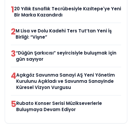
1
20 Yıllık Esnaflık Tecrübesiyle Kızıltepe'ye Yeni
Bir Marka Kazandırdı
2
M Lisa ve Dolu Kadehi Ters Tut’tan Yeni İş
Birliği: “Vişne”
3
“Düğün Şarkıcısı” seyircisiyle buluşmak için
gün sayıyor
4
Açıkgöz Savunma Sanayi AŞ Yeni Yönetim
Kurulunu Açıkladı ve Savunma Sanayinde
Küresel Vizyon Vurgusu
5
Rubato Konser Serisi Müzikseverlerle
Buluşmaya Devam Ediyor