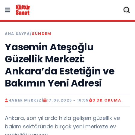
ANA SAYFA
/
GÜNDEM
Yasemin Ateşoğlu
Güzellik Merkezi:
Ankara’da Estetiğin ve
Bakımın Yeni Adresi
HABER MERKEZI
17.09.2025 - 18:55
3 DK OKUMA
Ankara, son yıllarda hızla gelişen güzellik ve
bakım sektöründe birçok yeni merkeze ev
sahipliği yapıyor.