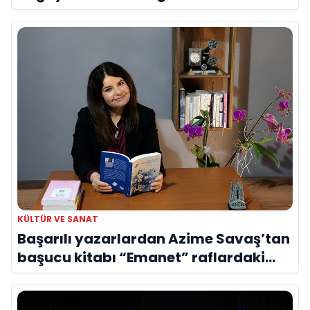
Evreni ‘AVENOİR’
KÜLTÜR VE SANAT
Başarılı yazarlardan Azime Savaş’tan
başucu kitabı “Emanet” raflardaki
yerini aldı