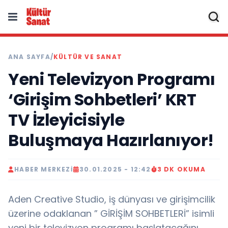
ANA SAYFA
/
KÜLTÜR VE SANAT
Yeni Televizyon Programı
‘Girişim Sohbetleri’ KRT
TV İzleyicisiyle
Buluşmaya Hazırlanıyor!
HABER MERKEZI
30.01.2025 - 12:42
3 DK OKUMA
Aden Creative Studio, iş dünyası ve girişimcilik
üzerine odaklanan ” GİRİŞİM SOHBETLERİ” isimli
yeni bir televizyon programı başlatacağını