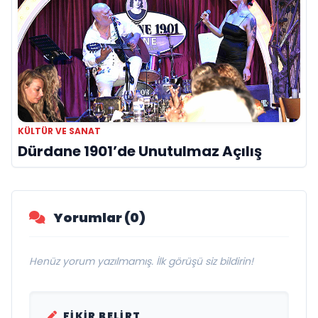
KÜLTÜR VE SANAT
Dürdane 1901’de Unutulmaz Açılış
Yorumlar (0)
Henüz yorum yazılmamış. İlk görüşü siz bildirin!
FIKIR BELIRT