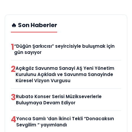
🔥 Son Haberler
1
“Düğün Şarkıcısı” seyircisiyle buluşmak için
gün sayıyor
2
Açıkgöz Savunma Sanayi AŞ Yeni Yönetim
Kurulunu Açıkladı ve Savunma Sanayinde
Küresel Vizyon Vurgusu
3
Rubato Konser Serisi Müzikseverlerle
Buluşmaya Devam Ediyor
4
Yonca Samlı ‘dan İkinci Tekli “Donacaksın
Sevgilim “ yayımlandı