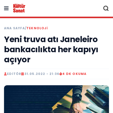
ANA SAYFA
/
TEKNOLOJI
Yeni truva atı Janeleiro
bankacılıkta her kapıyı
açıyor
EDITÖR
31.05.2022 - 21:36
4 DK OKUMA