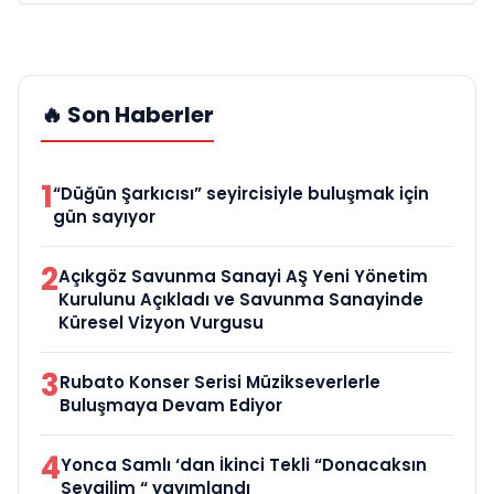
🔥 Son Haberler
1
“Düğün Şarkıcısı” seyircisiyle buluşmak için
gün sayıyor
2
Açıkgöz Savunma Sanayi AŞ Yeni Yönetim
Kurulunu Açıkladı ve Savunma Sanayinde
Küresel Vizyon Vurgusu
3
Rubato Konser Serisi Müzikseverlerle
Buluşmaya Devam Ediyor
4
Yonca Samlı ‘dan İkinci Tekli “Donacaksın
Sevgilim “ yayımlandı