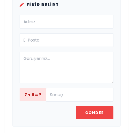
FIKIR BELIRT
7 + 9 = ?
GÖNDER