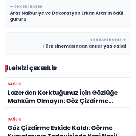
ÖNCEKI HABER
Aras Nalburiye ve Dekorasyon Erkan Aras’ın ödül
gururu
SONRAKI HABER
Türk sinemasından anılar yad edildi
İLGINIZI ÇEKEBILIR
SAĞLIK
Lazerden Korktuğunuz İçin Gözlüğe
Mahkûm Olmayın: Göz Çizdirme
Eskide Kaldı
SAĞLIK
Göz Çizdirme Eskide Kaldı: Görme
Kusurlarının Tedavisinde Yeni Nesil