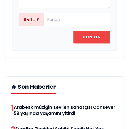
9 + 1 = ?
GÖNDER
🔥 Son Haberler
1
Arabesk müziğin sevilen sanatçısı Cansever
59 yaşında yaşamını yitirdi
Svadba Zincirleri Sahibi Semih Hot Yaş