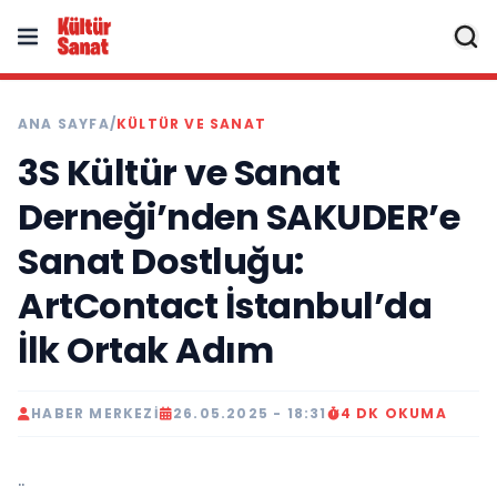
ANA SAYFA
/
KÜLTÜR VE SANAT
3S Kültür ve Sanat
Derneği’nden SAKUDER’e
Sanat Dostluğu:
ArtContact İstanbul’da
İlk Ortak Adım
HABER MERKEZI
26.05.2025 - 18:31
4 DK OKUMA
..