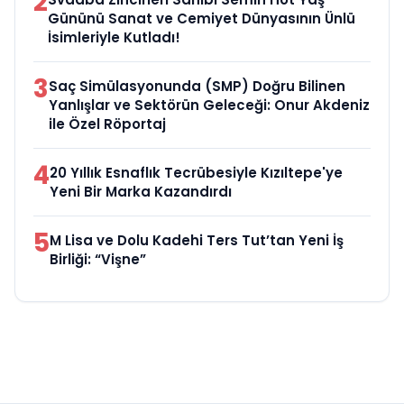
2
Gününü Sanat ve Cemiyet Dünyasının Ünlü
İsimleriyle Kutladı!
3
Saç Simülasyonunda (SMP) Doğru Bilinen
Yanlışlar ve Sektörün Geleceği: Onur Akdeniz
ile Özel Röportaj
4
20 Yıllık Esnaflık Tecrübesiyle Kızıltepe'ye
Yeni Bir Marka Kazandırdı
5
M Lisa ve Dolu Kadehi Ters Tut’tan Yeni İş
Birliği: “Vişne”