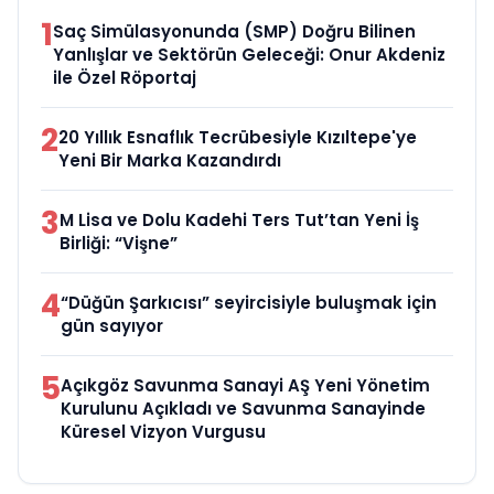
1
Saç Simülasyonunda (SMP) Doğru Bilinen
Yanlışlar ve Sektörün Geleceği: Onur Akdeniz
ile Özel Röportaj
2
20 Yıllık Esnaflık Tecrübesiyle Kızıltepe'ye
Yeni Bir Marka Kazandırdı
3
M Lisa ve Dolu Kadehi Ters Tut’tan Yeni İş
Birliği: “Vişne”
4
“Düğün Şarkıcısı” seyircisiyle buluşmak için
gün sayıyor
5
Açıkgöz Savunma Sanayi AŞ Yeni Yönetim
Kurulunu Açıkladı ve Savunma Sanayinde
Küresel Vizyon Vurgusu