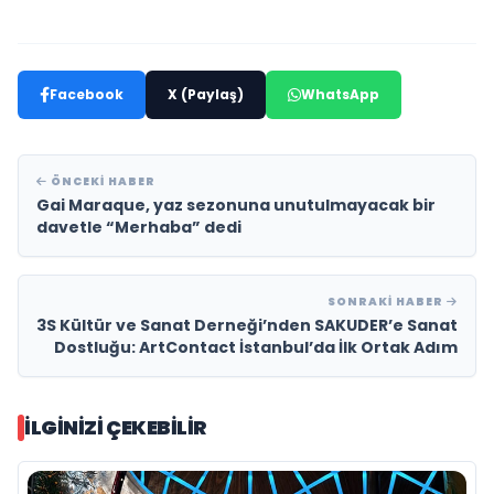
Facebook
X (Paylaş)
WhatsApp
ÖNCEKI HABER
Gai Maraque, yaz sezonuna unutulmayacak bir
davetle “Merhaba” dedi
SONRAKI HABER
3S Kültür ve Sanat Derneği’nden SAKUDER’e Sanat
Dostluğu: ArtContact İstanbul’da İlk Ortak Adım
İLGINIZI ÇEKEBILIR