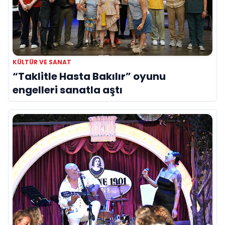
KÜLTÜR VE SANAT
“Taklitle Hasta Bakılır” oyunu
engelleri sanatla aştı