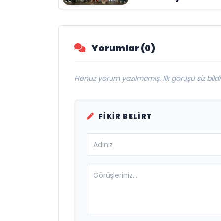
engelleri sanatla
aştı
Yorumlar (0)
Henüz yorum yazılmamış. İlk görüşü siz bildir
FIKIR BELIRT