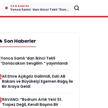
SON DAKIKA
Yonca Samlı ‘dan İkinci Tekli “Donacaksın Sevgilim “ yayımlandı
🔥 Son Haberler
1
Yonca Samlı ‘dan İkinci Tekli
“Donacaksın Sevgilim “ yayımlandı
2
Ali Emre Açıkgöz Galimidi, Eski AB
Bakanı ve Büyükelçi Egemen Bağış ile
Bir Araya Geldi
3
RAVANO: “Bodrum Artık Yeni St.
Tropez Değil, Kendi Başına Bir