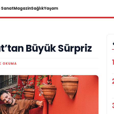
e Sanat
Magazin
Sağlık
Yaşam
t’tan Büyük Sürpriz
K OKUMA