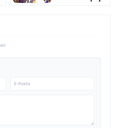
aldı
in!