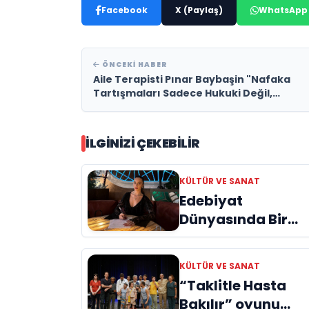
Facebook
X (Paylaş)
WhatsApp
ÖNCEKI HABER
Aile Terapisti Pınar Baybaşin "Nafaka
Tartışmaları Sadece Hukuki Değil,
Toplumsal Bir Meseledir"
İLGINIZI ÇEKEBILIR
KÜLTÜR VE SANAT
Edebiyat
Dünyasında Bir
Genç Deha
Doğuyor: Dilruba
KÜLTÜR VE SANAT
Engin ve Zift Karas
“Taklitle Hasta
Evreni ‘AVENOİR’
Bakılır” oyunu