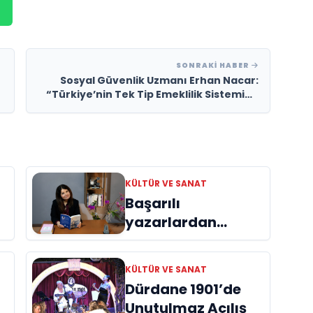
SONRAKI HABER
Sosyal Güvenlik Uzmanı Erhan Nacar:
“Türkiye’nin Tek Tip Emeklilik Sistemine
İhtiyacı Var”
KÜLTÜR VE SANAT
Başarılı
yazarlardan
Azime Savaş’tan
başucu kitabı
KÜLTÜR VE SANAT
ı
“Emanet”
Dürdane 1901’de
raflardaki yerini
Unutulmaz Açılış