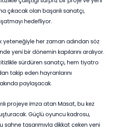
izlikle çalıştığı sürpriz bir proje ve yeni
ına çıkacak olan başarılı sanatçı,
şatmayı hedefliyor.
k yeteneğiyle her zaman adından söz
rinde yeni bir dönemin kapılarını aralıyor.
titizlikle sürdüren sanatçı, hem tiyatro
dan takip eden hayranlarını
yakında paylaşacak.
ılı projeye imza atan Masat, bu kez
 buluşturacak. Güçlü oyuncu kadrosu,
dolu sahne tasarımıyla dikkat çeken yeni