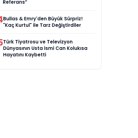
Referans”
4
Bullas & Emry'den Büyük Sürpriz!
"Kaç Kurtul" ile Tarz Değiştirdiler
5
Türk Tiyatrosu ve Televizyon
Dünyasının Usta İsmi Can Kolukısa
Hayatını Kaybetti