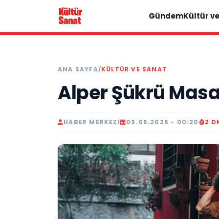
Gündem
Kültür v
ANA SAYFA
/
KÜLTÜR VE SANAT
Alper Şükrü Masa
HABER MERKEZI
09.06.2026 - 00:20
2 D