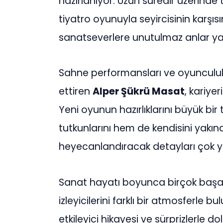
hazırlanıyor. Uzun süredir üzerinde tit
tiyatro oyunuyla seyircisinin karşıs
sanatseverlere unutulmaz anlar ya
Sahne performansları ve oyunculu
ettiren
Alper Şükrü Masat
, kariye
Yeni oyunun hazırlıklarını büyük bir 
tutkunlarını hem de kendisini yakın
heyecanlandıracak detayları çok 
Sanat hayatı boyunca birçok başar
izleyicilerini farklı bir atmosferle
etkileyici hikayesi ve sürprizlerle 