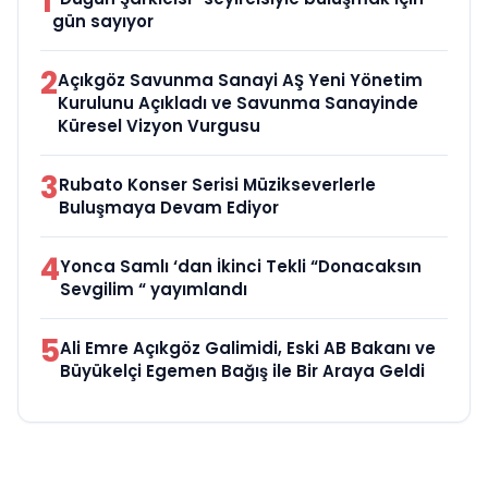
1
gün sayıyor
2
Açıkgöz Savunma Sanayi AŞ Yeni Yönetim
Kurulunu Açıkladı ve Savunma Sanayinde
Küresel Vizyon Vurgusu
3
Rubato Konser Serisi Müzikseverlerle
Buluşmaya Devam Ediyor
4
Yonca Samlı ‘dan İkinci Tekli “Donacaksın
Sevgilim “ yayımlandı
5
Ali Emre Açıkgöz Galimidi, Eski AB Bakanı ve
Büyükelçi Egemen Bağış ile Bir Araya Geldi