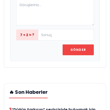
7 + 2 = ?
GÖNDER
🔥 Son Haberler
“Düğün Şarkıcısı” seyircisiyle buluşmak için