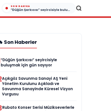
SON DAKIKA
“Düğün Şarkıcısı” seyircisiyle buluşmak için gün sayıyor
🔥 Son Haberler
1
“Düğün Şarkıcısı” seyircisiyle
buluşmak için gün sayıyor
2
Açıkgöz Savunma Sanayi AŞ Yeni
Yönetim Kurulunu Açıkladı ve
Savunma Sanayinde Küresel Vizyon
Vurgusu
3
Rubato Konser Serisi Müzikseverlerle