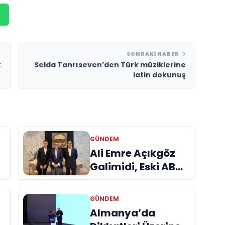
SONRAKI HABER
k
Selda Tanrıseven’den Türk müziklerine
latin dokunuş
GÜNDEM
a
Ali Emre Açıkgöz
Galimidi, Eski AB
Bakanı ve
Büyükelçi Egemen
GÜNDEM
Bağış ile Bir Araya
Almanya’da
l
Geldi