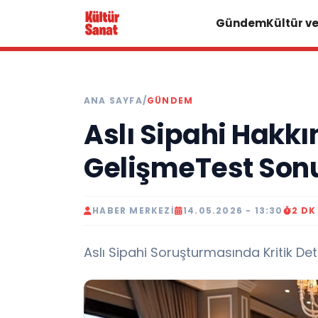
Gündem
Kültür v
ANA SAYFA
/
GÜNDEM
Aslı Sipahi Hakkı
GelişmeTest Sonu
HABER MERKEZI
14.05.2026 - 13:30
2 D
Aslı Sipahi Soruşturmasında Kritik De