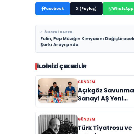
Facebook
X (Paylaş)
WhatsApp
ÖNCEKI HABER
Fulin, Pop Müziğin Kimyasını Değiştirece
Şarkı Arayışında
İLGINIZI ÇEKEBILIR
GÜNDEM
Açıkgöz Savunm
Sanayi AŞ Yeni
Yönetim Kurulunu
Açıkladı ve
GÜNDEM
Savunma
Türk Tiyatrosu ve
Sanayinde Kürese