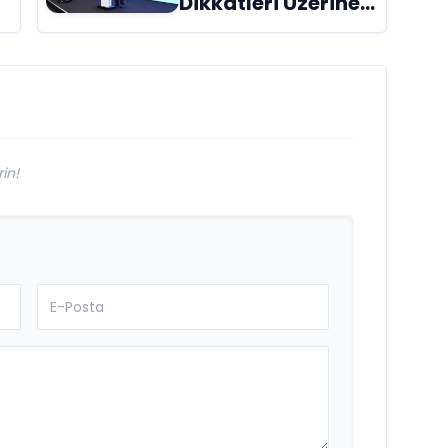
Dikkatleri Üzerine
Çeken Türk
Firması: Taşyapı
in!