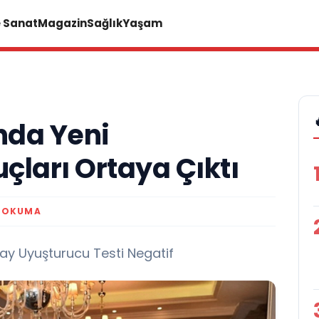
e Sanat
Magazin
Sağlık
Yaşam
nda Yeni
çları Ortaya Çıktı
K OKUMA
tay Uyuşturucu Testi Negatif