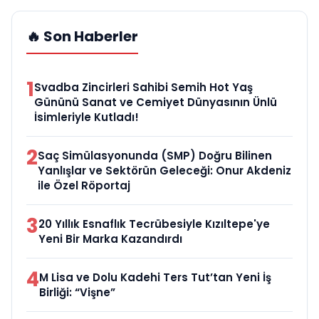
🔥 Son Haberler
1
Svadba Zincirleri Sahibi Semih Hot Yaş
Gününü Sanat ve Cemiyet Dünyasının Ünlü
İsimleriyle Kutladı!
2
Saç Simülasyonunda (SMP) Doğru Bilinen
Yanlışlar ve Sektörün Geleceği: Onur Akdeniz
ile Özel Röportaj
3
20 Yıllık Esnaflık Tecrübesiyle Kızıltepe'ye
Yeni Bir Marka Kazandırdı
4
M Lisa ve Dolu Kadehi Ters Tut’tan Yeni İş
Birliği: “Vişne”