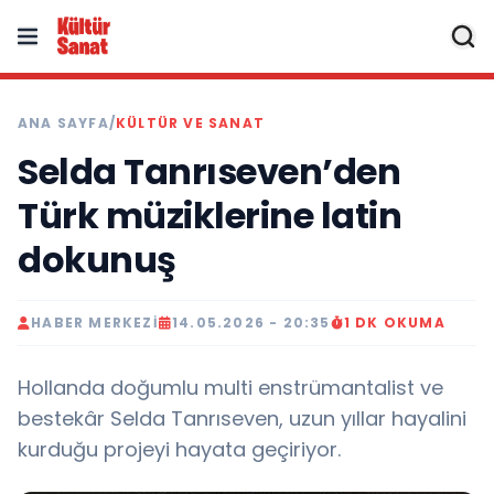
ANA SAYFA
/
KÜLTÜR VE SANAT
Selda Tanrıseven’den
Türk müziklerine latin
dokunuş
HABER MERKEZI
14.05.2026 - 20:35
1 DK OKUMA
Hollanda doğumlu multi enstrümantalist ve
bestekâr Selda Tanrıseven, uzun yıllar hayalini
kurduğu projeyi hayata geçiriyor.