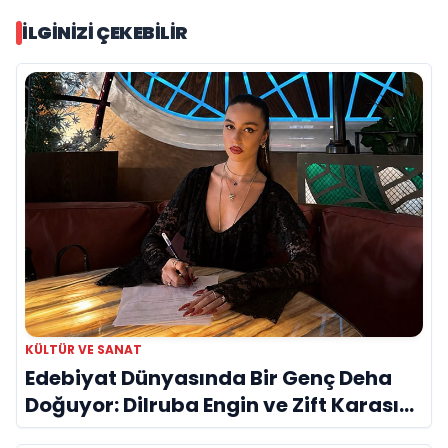
İLGINIZI ÇEKEBILIR
KÜLTÜR VE SANAT
Edebiyat Dünyasında Bir Genç Deha
Doğuyor: Dilruba Engin ve Zift Karası
Evreni ‘AVENOİR’