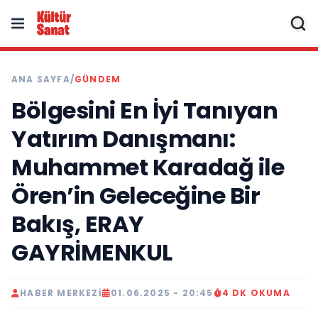
ANA SAYFA
/
GÜNDEM
Bölgesini En İyi Tanıyan
Yatırım Danışmanı:
Muhammet Karadağ ile
Ören’in Geleceğine Bir
Bakış, ERAY
GAYRİMENKUL
HABER MERKEZI
01.06.2025 - 20:45
4 DK OKUMA