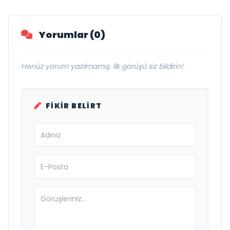
Damak
Yorumlar (0)
Henüz yorum yazılmamış. İlk görüşü siz bildirin!
FIKIR BELIRT