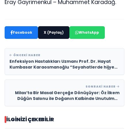
Eray Gayrimenkul – Muhammet Karadağ.
Facebook
X (Paylaş)
WhatsApp
ÖNCEKI HABER
Enfeksiyon Hastalıkları Uzmanı Prof. Dr. Hayat
Kumbasar Karaosmanoğlu “Seyahatlerde hijyen
bakanlık tarafından sosyal sorumluluktur”
SONRAKI HABER
Milas’ta Bir Masal Gerçeğe Dönüşüyor: Öz İlkem
Düğün Salonu ile Doğanın Kalbinde Unutulmaz
Kutlamalar
İLGINIZI ÇEKEBILIR