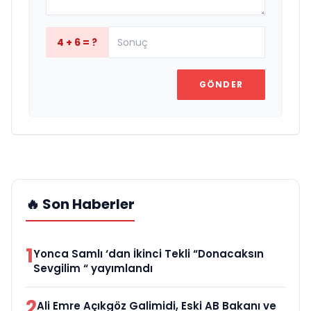
4 + 6 = ?
GÖNDER
🔥 Son Haberler
1
Yonca Samlı ‘dan İkinci Tekli “Donacaksın
Sevgilim “ yayımlandı
2
Ali Emre Açıkgöz Galimidi, Eski AB Bakanı ve