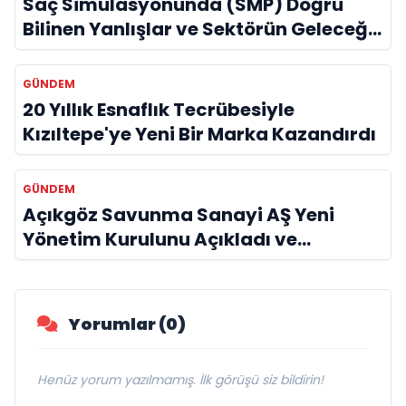
Saç Simülasyonunda (SMP) Doğru
Bilinen Yanlışlar ve Sektörün Geleceği:
Onur Akdeniz ile Özel Röportaj
GÜNDEM
20 Yıllık Esnaflık Tecrübesiyle
Kızıltepe'ye Yeni Bir Marka Kazandırdı
GÜNDEM
Açıkgöz Savunma Sanayi AŞ Yeni
Yönetim Kurulunu Açıkladı ve
Savunma Sanayinde Küresel Vizyon
Vurgusu
Yorumlar (0)
Henüz yorum yazılmamış. İlk görüşü siz bildirin!