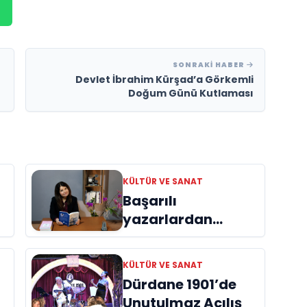
SONRAKI HABER
Devlet İbrahim Kürşad’a Görkemli
Doğum Günü Kutlaması
KÜLTÜR VE SANAT
Başarılı
yazarlardan
Azime Savaş’tan
başucu kitabı
KÜLTÜR VE SANAT
ı
“Emanet”
Dürdane 1901’de
raflardaki yerini
Unutulmaz Açılış