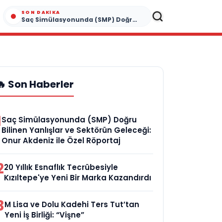
SON DAKIKA
Saç Simülasyonunda (SMP) Doğru Bilinen Yanlışlar ve Sektörün Geleceği: Onur Akdeniz ile Özel Röportaj
🔥 Son Haberler
1
Saç Simülasyonunda (SMP) Doğru
Bilinen Yanlışlar ve Sektörün Geleceği:
Onur Akdeniz ile Özel Röportaj
2
20 Yıllık Esnaflık Tecrübesiyle
Kızıltepe'ye Yeni Bir Marka Kazandırdı
3
M Lisa ve Dolu Kadehi Ters Tut’tan
Yeni İş Birliği: “Vişne”