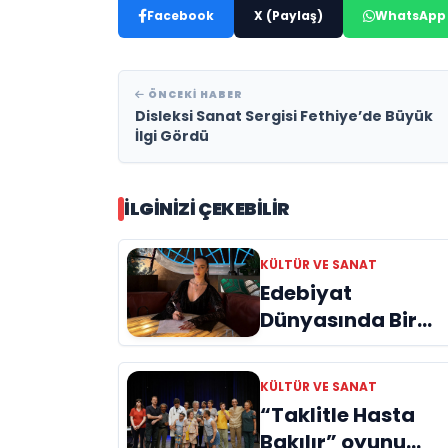
Facebook
X (Paylaş)
WhatsApp
ÖNCEKI HABER
Disleksi Sanat Sergisi Fethiye’de Büyük
İlgi Gördü
İLGINIZI ÇEKEBILIR
KÜLTÜR VE SANAT
Edebiyat
Dünyasında Bir
Genç Deha
Doğuyor: Dilruba
KÜLTÜR VE SANAT
Engin ve Zift Karas
“Taklitle Hasta
Evreni ‘AVENOİR’
Bakılır” oyunu