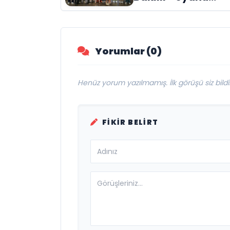
engelleri sanatla
aştı
Yorumlar (0)
Henüz yorum yazılmamış. İlk görüşü siz bildir
FIKIR BELIRT