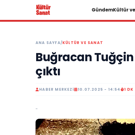
Gündem
Kültür v
ANA SAYFA
/
KÜLTÜR VE SANAT
Buğracan Tuğçin 
çıktı
HABER MERKEZI
10.07.2025 - 14:54
1 D
..