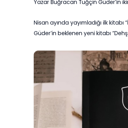
Yazar
Buğracan Tuğçin Güder’in
ik
Nisan ayında yayımladığı ilk kitabı “
Güder’in
beklenen
yeni kitabı “Dehş