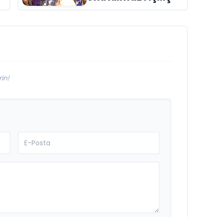
aldı
in!