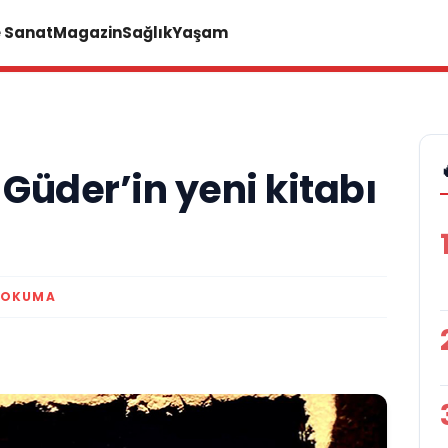
e Sanat
Magazin
Sağlık
Yaşam
Güder’in yeni kitabı
K OKUMA