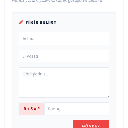
Henüz yorum yazılmamış. İlk görüşü siz bildirin!
FIKIR BELIRT
9 + 8 = ?
GÖNDER