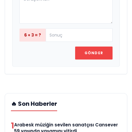
6 + 3 = ?
GÖNDER
🔥 Son Haberler
1
Arabesk müziğin sevilen sanatçısı Cansever
59 yaşında yaşamını yitirdi