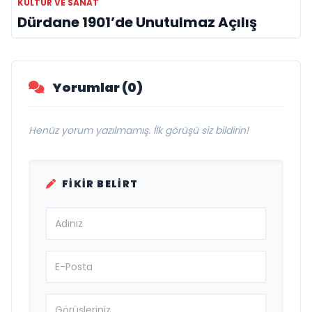
KÜLTÜR VE SANAT
Dürdane 1901’de Unutulmaz Açılış
Yorumlar (0)
Henüz yorum yazılmamış. İlk görüşü siz bildirin!
FIKIR BELIRT