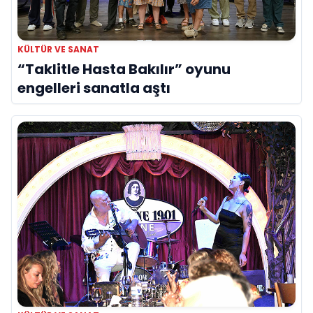
KÜLTÜR VE SANAT
“Taklitle Hasta Bakılır” oyunu
engelleri sanatla aştı