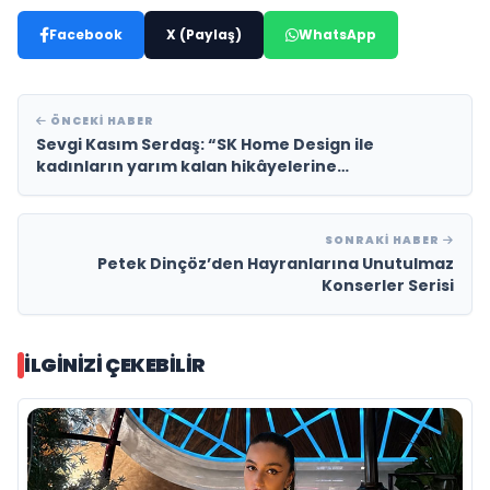
Facebook
X (Paylaş)
WhatsApp
ÖNCEKI HABER
Sevgi Kasım Serdaş: “SK Home Design ile
kadınların yarım kalan hikâyelerine
dokunuyorum”
SONRAKI HABER
Petek Dinçöz’den Hayranlarına Unutulmaz
Konserler Serisi
İLGINIZI ÇEKEBILIR