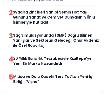
2
Svadba Zincirleri Sahibi Semih Hot Yaş
Gününü Sanat ve Cemiyet Dünyasının Ünlü
İsimleriyle Kutladı!
3
Saç Simülasyonunda (SMP) Doğru Bilinen
Yanlışlar ve Sektörün Geleceği: Onur Akdeniz
ile Özel Röportaj
4
20 Yıllık Esnaflık Tecrübesiyle Kızıltepe'ye
Yeni Bir Marka Kazandırdı
5
M Lisa ve Dolu Kadehi Ters Tut’tan Yeni İş
Birliği: “Vişne”