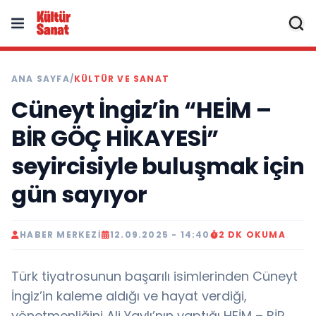
ANA SAYFA
/
KÜLTÜR VE SANAT
Cüneyt İngiz’in “HEİM –
BİR GÖÇ HİKAYESİ”
seyircisiyle buluşmak için
gün sayıyor
HABER MERKEZI
12.09.2025 - 14:40
2 DK OKUMA
Türk tiyatrosunun başarılı isimlerinden Cüneyt
İngiz’in kaleme aldığı ve hayat verdiği,
yönetmenliğini Ali Yaylı’nın yaptığı HEİM – BİR