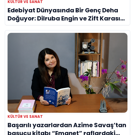
KÜLTÜR VE SANAT
Edebiyat Dünyasında Bir Genç Deha
Doğuyor: Dilruba Engin ve Zift Karası
Evreni ‘AVENOİR’
KÜLTÜR VE SANAT
Başarılı yazarlardan Azime Savaş’tan
başucu kitabı “Emanet” raflardaki