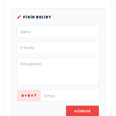
FIKIR BELIRT
4 + 5 = ?
GÖNDER