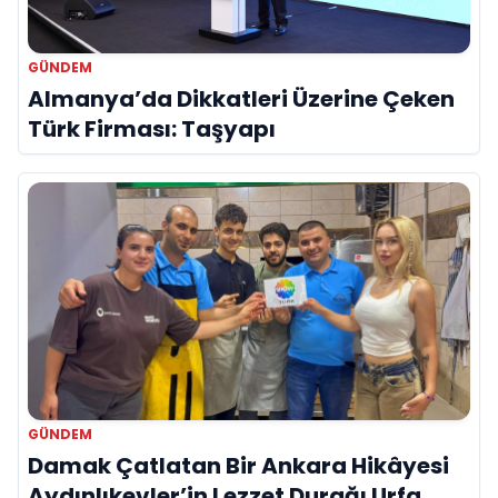
GÜNDEM
Almanya’da Dikkatleri Üzerine Çeken
Türk Firması: Taşyapı
GÜNDEM
Damak Çatlatan Bir Ankara Hikâyesi
Aydınlıkevler’in Lezzet Durağı Urfa