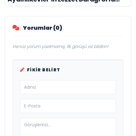
Damak
Yorumlar (0)
Henüz yorum yazılmamış. İlk görüşü siz bildirin!
FIKIR BELIRT