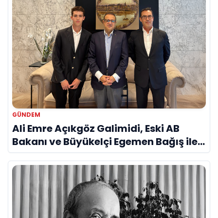
GÜNDEM
Ali Emre Açıkgöz Galimidi, Eski AB
Bakanı ve Büyükelçi Egemen Bağış ile
Bir Araya Geldi