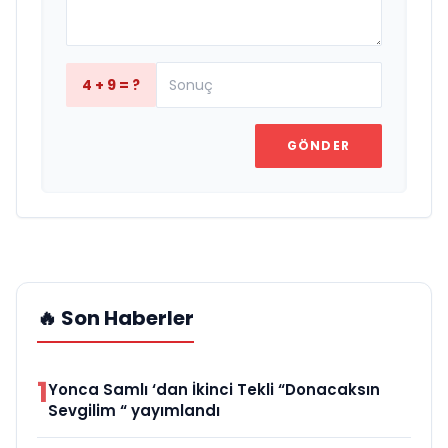
4 + 9 = ?
GÖNDER
🔥 Son Haberler
1
Yonca Samlı ‘dan İkinci Tekli “Donacaksın
Sevgilim “ yayımlandı