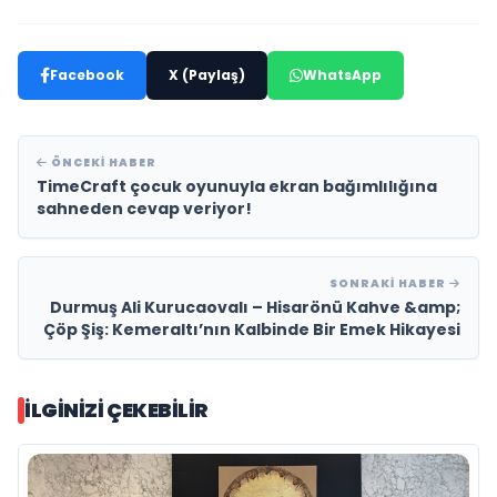
Facebook
X (Paylaş)
WhatsApp
ÖNCEKI HABER
TimeCraft çocuk oyunuyla ekran bağımlılığına
sahneden cevap veriyor!
SONRAKI HABER
Durmuş Ali Kurucaovalı – Hisarönü Kahve &amp;
Çöp Şiş: Kemeraltı’nın Kalbinde Bir Emek Hikayesi
İLGINIZI ÇEKEBILIR