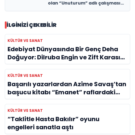
olan “Unuturum” adlı çalışmasını
müzikseverlerin beğenisine sunuyor!
İLGINIZI ÇEKEBILIR
KÜLTÜR VE SANAT
Edebiyat Dünyasında Bir Genç Deha
Doğuyor: Dilruba Engin ve Zift Karası
Evreni ‘AVENOİR’
KÜLTÜR VE SANAT
Başarılı yazarlardan Azime Savaş’tan
başucu kitabı “Emanet” raflardaki
yerini aldı
KÜLTÜR VE SANAT
“Taklitle Hasta Bakılır” oyunu
engelleri sanatla aştı