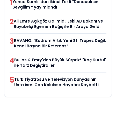
1
Yonca Samlı ‘dan İkinci Tekli “Donacaksın
Sevgilim “ yayımlandı
2
Ali Emre Açıkgöz Galimidi, Eski AB Bakanı ve
Büyükelçi Egemen Bağış ile Bir Araya Geldi
3
RAVANO: “Bodrum Artık Yeni St. Tropez Değil,
Kendi Başına Bir Referans”
4
Bullas & Emry'den Büyük Sürpriz! "Kaç Kurtul"
ile Tarz Değiştirdiler
5
Türk Tiyatrosu ve Televizyon Dünyasının
Usta İsmi Can Kolukısa Hayatını Kaybetti