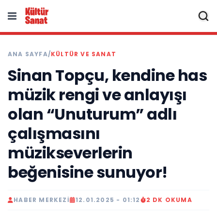
ANA SAYFA
/
KÜLTÜR VE SANAT
Sinan Topçu, kendine has
müzik rengi ve anlayışı
olan “Unuturum” adlı
çalışmasını
müzikseverlerin
beğenisine sunuyor!
HABER MERKEZI
12.01.2025 - 01:12
2 DK OKUMA