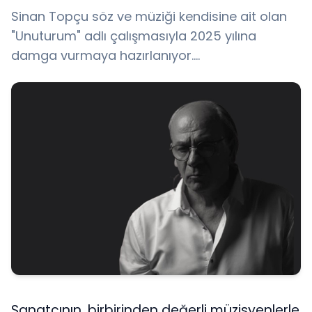
Sinan Topçu söz ve müziği kendisine ait olan
"Unuturum" adlı çalışmasıyla 2025 yılına
damga vurmaya hazırlanıyor....
Sanatçının, birbirinden değerli müzisyenlerle