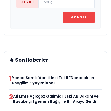
9 + 2 = ?
GÖNDER
🔥 Son Haberler
1
Yonca Samlı ‘dan İkinci Tekli “Donacaksın
Sevgilim “ yayımlandı
2
Ali Emre Açıkgöz Galimidi, Eski AB Bakanı ve
Büyükelçi Egemen Bağış ile Bir Araya Geldi