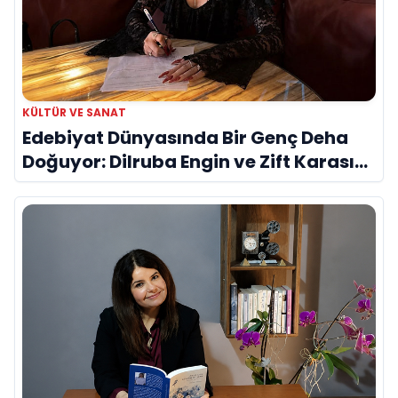
KÜLTÜR VE SANAT
Edebiyat Dünyasında Bir Genç Deha
Doğuyor: Dilruba Engin ve Zift Karası
Evreni ‘AVENOİR’