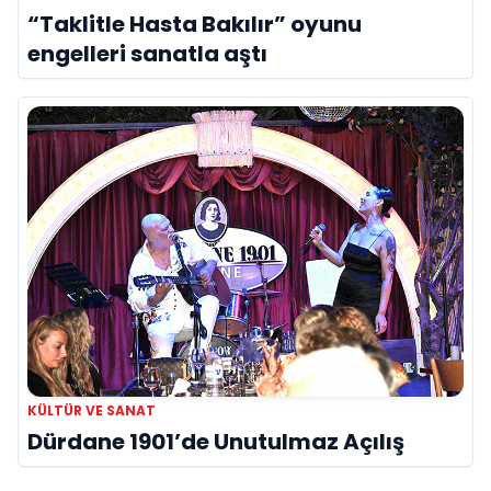
“Taklitle Hasta Bakılır” oyunu
engelleri sanatla aştı
KÜLTÜR VE SANAT
Dürdane 1901’de Unutulmaz Açılış