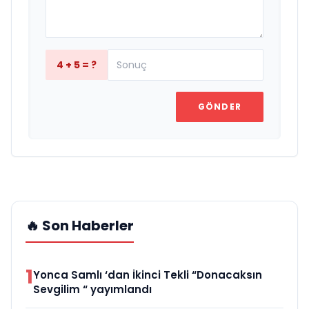
4 + 5 = ?
GÖNDER
🔥 Son Haberler
1
Yonca Samlı ‘dan İkinci Tekli “Donacaksın
Sevgilim “ yayımlandı