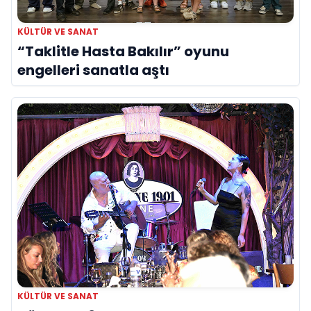
KÜLTÜR VE SANAT
“Taklitle Hasta Bakılır” oyunu
engelleri sanatla aştı
KÜLTÜR VE SANAT