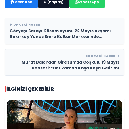
Facebook
X (Paylaş)
WhatsApp
ÖNCEKI HABER
Gözyaşı Sarayı Kösem oyunu 22 Mayıs akşamı
Bakırköy Yunus Emre Kültür Merkezi’nde
buluşmaya hazırlanıyor
SONRAKI HABER
Murat Balcı’dan Giresun’da Coşkulu 19 Mayıs
Konseri: “Her Zaman Koşa Koşa Gelirim!
İLGINIZI ÇEKEBILIR