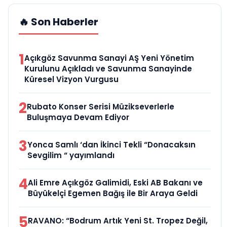
🔥 Son Haberler
1
Açıkgöz Savunma Sanayi AŞ Yeni Yönetim
Kurulunu Açıkladı ve Savunma Sanayinde
Küresel Vizyon Vurgusu
2
Rubato Konser Serisi Müzikseverlerle
Buluşmaya Devam Ediyor
3
Yonca Samlı ‘dan İkinci Tekli “Donacaksın
Sevgilim “ yayımlandı
4
Ali Emre Açıkgöz Galimidi, Eski AB Bakanı ve
Büyükelçi Egemen Bağış ile Bir Araya Geldi
5
RAVANO: “Bodrum Artık Yeni St. Tropez Değil,