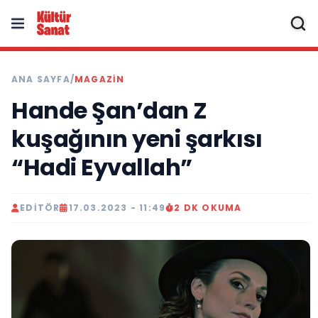
ANA SAYFA
/
MAGAZIN
Hande Şan’dan Z
kuşağının yeni şarkısı
“Hadi Eyvallah”
EDITÖR
17.03.2023 - 11:49
2 DK OKUMA