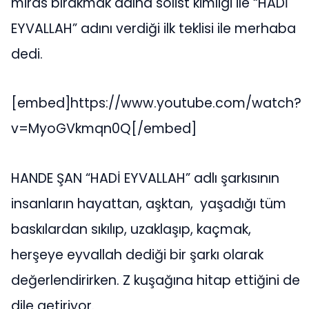
miras bırakmak adına solist kimligi ile “HADİ
EYVALLAH” adını verdiği ilk teklisi ile merhaba
dedi.
[embed]https://www.youtube.com/watch?
v=MyoGVkmqn0Q[/embed]
HANDE ŞAN “HADİ EYVALLAH” adlı şarkısının
insanların hayattan, aşktan, yaşadığı tüm
baskılardan sıkılıp, uzaklaşıp, kaçmak,
herşeye eyvallah dediği bir şarkı olarak
değerlendirirken. Z kuşağına hitap ettiğini de
dile getiriyor.