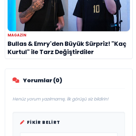
MAGAZIN
Bullas & Emry'den Büyük Sürpriz! "Kaç
Kurtul" ile Tarz Değiştirdiler
Yorumlar (0)
Henüz yorum yazılmamış. İlk görüşü siz bildirin!
FIKIR BELIRT