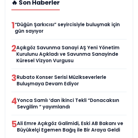
🔥 Son Haberler
1
“Düğün Şarkıcısı” seyircisiyle buluşmak için
gün sayıyor
2
Açıkgöz Savunma Sanayi AŞ Yeni Yönetim
Kurulunu Açıkladı ve Savunma Sanayinde
Küresel Vizyon Vurgusu
3
Rubato Konser Serisi Müzikseverlerle
Buluşmaya Devam Ediyor
4
Yonca Samlı ‘dan İkinci Tekli “Donacaksın
Sevgilim “ yayımlandı
5
Ali Emre Açıkgöz Galimidi, Eski AB Bakanı ve
Büyükelçi Egemen Bağış ile Bir Araya Geldi