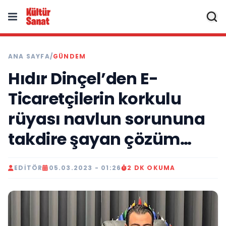
ANA SAYFA
/
GÜNDEM
Hıdır Dinçel’den E-
Ticaretçilerin korkulu
rüyası navlun sorununa
takdire şayan çözüm…
EDITÖR
05.03.2023 - 01:26
2 DK OKUMA