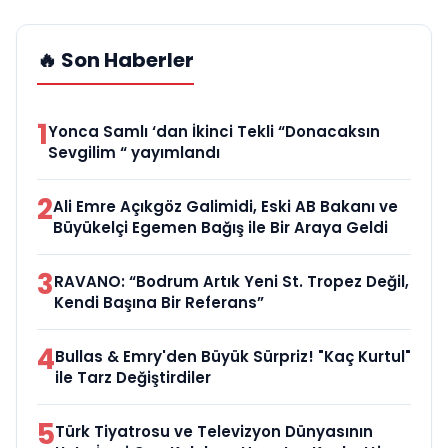
🔥 Son Haberler
1
Yonca Samlı ‘dan İkinci Tekli “Donacaksın
Sevgilim “ yayımlandı
2
Ali Emre Açıkgöz Galimidi, Eski AB Bakanı ve
Büyükelçi Egemen Bağış ile Bir Araya Geldi
3
RAVANO: “Bodrum Artık Yeni St. Tropez Değil,
Kendi Başına Bir Referans”
4
Bullas & Emry'den Büyük Sürpriz! "Kaç Kurtul"
ile Tarz Değiştirdiler
5
Türk Tiyatrosu ve Televizyon Dünyasının