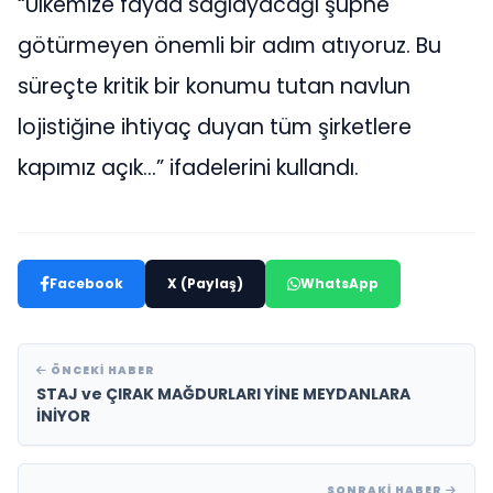
“Ülkemize fayda sağlayacağı şüphe
götürmeyen önemli bir adım atıyoruz. Bu
süreçte kritik bir konumu tutan navlun
lojistiğine ihtiyaç duyan tüm şirketlere
kapımız açık…” ifadelerini kullandı.
Facebook
X (Paylaş)
WhatsApp
ÖNCEKI HABER
STAJ ve ÇIRAK MAĞDURLARI YİNE MEYDANLARA
İNİYOR
SONRAKI HABER