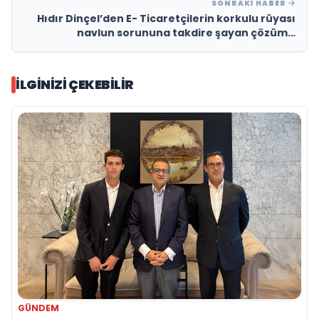
SONRAKI HABER
Hıdır Dinçel’den E- Ticaretçilerin korkulu rüyası
navlun sorununa takdire şayan çözüm…
İLGINIZI ÇEKEBILIR
GÜNDEM