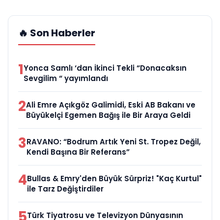
🔥 Son Haberler
1
Yonca Samlı ‘dan İkinci Tekli “Donacaksın
Sevgilim “ yayımlandı
2
Ali Emre Açıkgöz Galimidi, Eski AB Bakanı ve
Büyükelçi Egemen Bağış ile Bir Araya Geldi
3
RAVANO: “Bodrum Artık Yeni St. Tropez Değil,
Kendi Başına Bir Referans”
4
Bullas & Emry'den Büyük Sürpriz! "Kaç Kurtul"
ile Tarz Değiştirdiler
5
Türk Tiyatrosu ve Televizyon Dünyasının