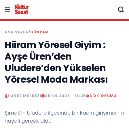
ANA SAYFA
/
GÜNDEM
Hiiram Yöresel Giyim :
Ayşe Üren’den
Uludere’den Yükselen
Yöresel Moda Markası
HABER MERKEZI
05.09.2025 - 16:25
3 DK OKUMA
Şırnak’ın Uludere ilçesinde bir kadın girişimcinin
hayali gerçek oldu.