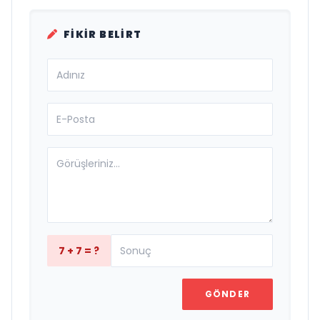
FIKIR BELIRT
7 + 7 = ?
GÖNDER